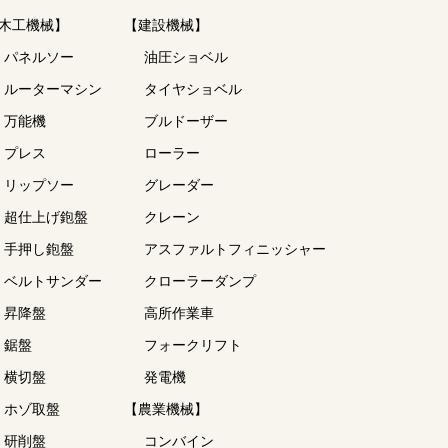
木工機械】
【建設機械】
パネルソー
油圧ショベル
ルーターマシン
タイヤショベル
万能機
ブルドーザー
プレス
ローラー
リップソー
グレーダー
超仕上げ鉋盤
クレーン
手押し鉋盤
アスファルトフィニッシャー
ベルトサンダー
クローラーダンプ
昇降盤
高所作業車
鋸盤
フォークリフト
横切盤
発電機
ホゾ取盤
【農業機械】
研削盤
コンバイン