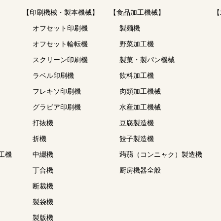
【印刷機械・製本機械】
【食品加工機械】
【
オフセット印刷機
製麺機
オフセット輪転機
野菜加工機
スクリーン印刷機
製菓・製パン機械
ラベル印刷機
飲料加工機
フレキソ印刷機
肉類加工機械
グラビア印刷機
水産加工機械
打抜機
豆腐製造機
折機
餃子製造機
工機
中綴機
蒟蒻（コンニャク）製造機
丁合機
厨房機器全般
断裁機
製袋機
製版機