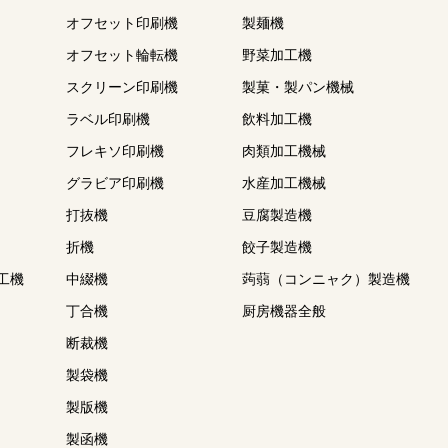
オフセット印刷機
製麺機
オフセット輪転機
野菜加工機
スクリーン印刷機
製菓・製パン機械
ラベル印刷機
飲料加工機
フレキソ印刷機
肉類加工機械
グラビア印刷機
水産加工機械
打抜機
豆腐製造機
折機
餃子製造機
工機
中綴機
蒟蒻（コンニャク）製造機
丁合機
厨房機器全般
断裁機
製袋機
製版機
製函機