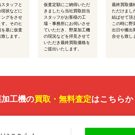
当スタッフと
仮査定額にご納得いただ
最終買取価
の現状などに
きましたら当社買取担当
ただけまし
リングをさせ
スタッフがお客様の工
結ばせて頂
ます。そのヒ
場・事務所にお伺いさせ
この時に野
報を基に仮査
ていただき、野菜加工機
出日や搬出
出致します。
の現況などを拝見させて
合せも致し
いただき最終買取価格を
ご提出いたします。
菜加工機の
買取・無料査定
はこちらか