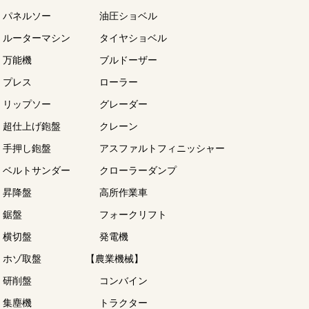
パネルソー
油圧ショベル
ルーターマシン
タイヤショベル
万能機
ブルドーザー
プレス
ローラー
リップソー
グレーダー
超仕上げ鉋盤
クレーン
手押し鉋盤
アスファルトフィニッシャー
ベルトサンダー
クローラーダンプ
昇降盤
高所作業車
鋸盤
フォークリフト
横切盤
発電機
ホゾ取盤
【農業機械】
研削盤
コンバイン
集塵機
トラクター