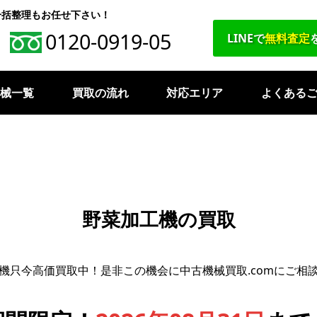
一括整理もお任せ下さい！
0120-0919-05
LINEで
無料査定
機械一覧
買取の流れ
対応エリア
よくある
野菜加工機の買取
機只今高価買取中！是非この機会に中古機械買取.comにご相