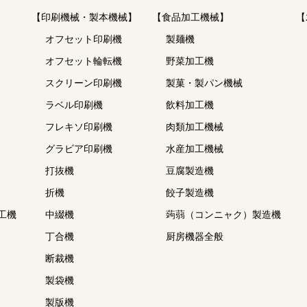
【印刷機械・製本機械】
【食品加工機械】
【
オフセット印刷機
製麺機
オフセット輪転機
野菜加工機
スクリーン印刷機
製菓・製パン機械
ラベル印刷機
飲料加工機
フレキソ印刷機
肉類加工機械
グラビア印刷機
水産加工機械
打抜機
豆腐製造機
折機
餃子製造機
工機
中綴機
蒟蒻（コンニャク）製造機
丁合機
厨房機器全般
断裁機
製袋機
製版機