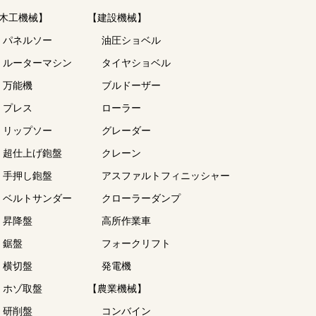
木工機械】
【建設機械】
パネルソー
油圧ショベル
ルーターマシン
タイヤショベル
万能機
ブルドーザー
プレス
ローラー
リップソー
グレーダー
超仕上げ鉋盤
クレーン
手押し鉋盤
アスファルトフィニッシャー
ベルトサンダー
クローラーダンプ
昇降盤
高所作業車
鋸盤
フォークリフト
横切盤
発電機
ホゾ取盤
【農業機械】
研削盤
コンバイン