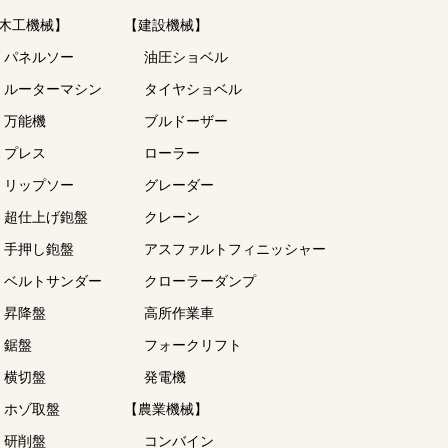
木工機械】
【建設機械】
パネルソー
油圧ショベル
ルーターマシン
タイヤショベル
万能機
ブルドーザー
プレス
ローラー
リップソー
グレーダー
超仕上げ鉋盤
クレーン
手押し鉋盤
アスファルトフィニッシャー
ベルトサンダー
クローラーダンプ
昇降盤
高所作業車
鋸盤
フォークリフト
横切盤
発電機
ホゾ取盤
【農業機械】
研削盤
コンバイン