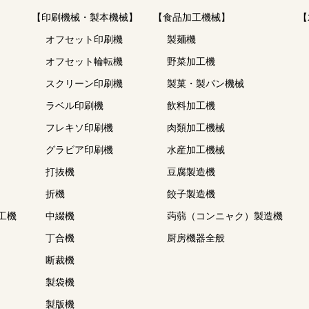
【印刷機械・製本機械】
【食品加工機械】
【
オフセット印刷機
製麺機
オフセット輪転機
野菜加工機
スクリーン印刷機
製菓・製パン機械
ラベル印刷機
飲料加工機
フレキソ印刷機
肉類加工機械
グラビア印刷機
水産加工機械
打抜機
豆腐製造機
折機
餃子製造機
工機
中綴機
蒟蒻（コンニャク）製造機
丁合機
厨房機器全般
断裁機
製袋機
製版機